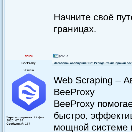
Начните своё пут
границах.
BeeProxy
Заголовок сообщения: Re: Резидентские прокси всег
Я знаю
Web Scraping – А
BeeProxy
BeeProxy помогае
быстро, эффекти
Зарегистрирован:
27 фев
2025, 07:24
Сообщений:
187
мощной системе 