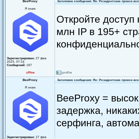
BeeProxy
Заголовок сообщения: Re: Резидентские прокси всег
Я знаю
Откройте доступ 
млн IP в 195+ ст
конфиденциально
Зарегистрирован:
27 фев
2025, 07:24
Сообщений:
187
BeeProxy
Заголовок сообщения: Re: Резидентские прокси всег
Я знаю
BeeProxy = высок
задержка, никаки
серфинга, автома
Зарегистрирован:
27 фев