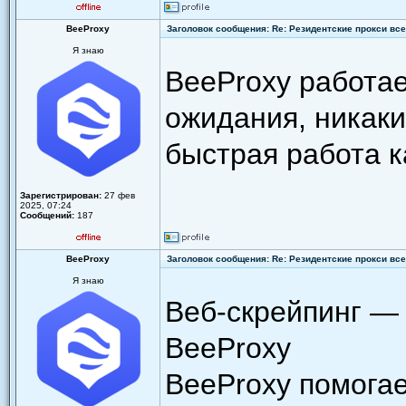
BeeProxy
Заголовок сообщения: Re: Резидентские прокси всег
Я знаю
BeeProxy работа
ожидания, никаки
быстрая работа к
Зарегистрирован:
27 фев
2025, 07:24
Сообщений:
187
BeeProxy
Заголовок сообщения: Re: Резидентские прокси всег
Я знаю
Веб-скрейпинг —
BeeProxy
BeeProxy помогае