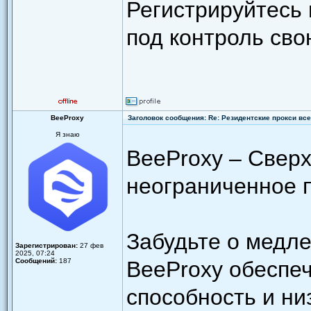
Регистрируйтесь 
под контроль сво
BeeProxy
Заголовок сообщения: Re: Резидентские прокси всег
Я знаю
BeeProxy – Сверх
неограниченное 
Забудьте о медле
Зарегистрирован:
27 фев
2025, 07:24
Сообщений:
187
BeeProxy обеспе
способность и н