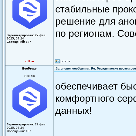
стабильные прокс
решение для ано
по регионам. Сов
Зарегистрирован:
27 фев
2025, 07:24
Сообщений:
187
BeeProxy
Заголовок сообщения: Re: Резидентские прокси всег
Я знаю
обеспечивает бы
комфортного сер
данных!
Зарегистрирован:
27 фев
2025, 07:24
Сообщений:
187