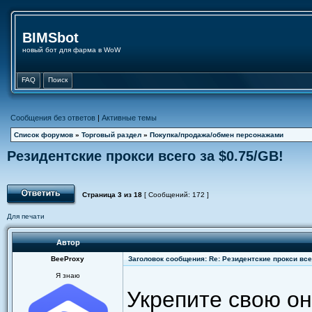
BIMSbot
новый бот для фарма в WoW
FAQ
Поиск
Сообщения без ответов
|
Активные темы
Список форумов
»
Торговый раздел
»
Покупка/продажа/обмен персонажами
Резидентские прокси всего за $0.75/GB!
Страница
3
из
18
[ Сообщений: 172 ]
Для печати
Автор
BeeProxy
Заголовок сообщения: Re: Резидентские прокси всег
Я знаю
Укрепите свою о