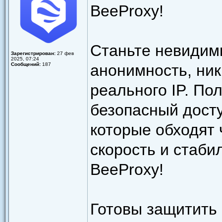
BeeProxy!
Станьте невидим
Зарегистрирован:
27 фев
2025, 07:24
Сообщений:
187
анонимность, ник
реального IP. По
безопасный досту
которые обходят
скорость и стаби
BeeProxy!
Готовы защитить