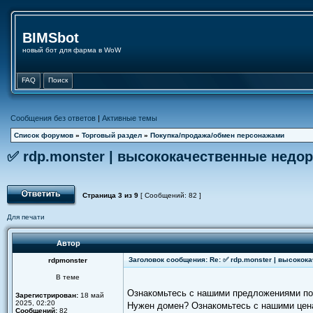
BIMSbot
новый бот для фарма в WoW
FAQ
Поиск
Сообщения без ответов
|
Активные темы
Список форумов
»
Торговый раздел
»
Покупка/продажа/обмен персонажами
✅ rdp.monster | высококачественные недор
Страница
3
из
9
[ Сообщений: 82 ]
Для печати
Автор
Заголовок сообщения: Re: ✅ rdp.monster | высокок
rdpmonster
В теме
Ознакомьтесь с нашими предложениями п
Зарегистрирован:
18 май
2025, 02:20
Нужен домен? Ознакомьтесь с нашими цен
Сообщений:
82