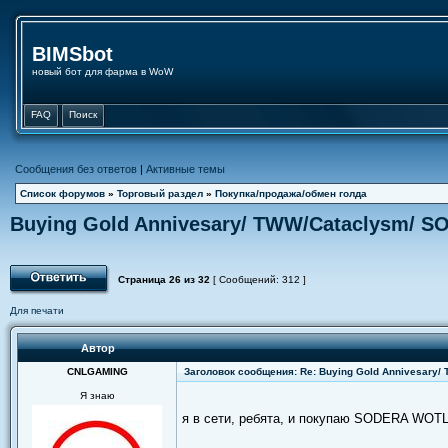
BIMSbot
новый бот для фарма в WoW
FAQ
Поиск
Сообщения без ответов
|
Активные темы
Список форумов
»
Торговый раздел
»
Покупка/продажа/обмен голда
Buying Gold Annivesary/ TWW/Cataclysm/ S
Страница
26
из
32
[ Сообщений: 312 ]
Для печати
Автор
CNLGAMING
Заголовок сообщения: Re: Buying Gold Annivesary/
Я знаю
я в сети, ребята, и покупаю SODERA WOTL