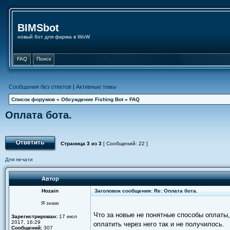
BIMSbot
новый бот для фарма в WoW
FAQ
Поиск
Сообщения без ответов
|
Активные темы
Список форумов
»
Обсуждение Fishing Bot
»
FAQ
Оплата бота.
Страница
3
из
3
[ Сообщений: 22 ]
Для печати
Автор
Hozain
Заголовок сообщения: Re: Оплата бота.
Я знаю
Что за новые не понятные способы оплаты,
Зарегистрирован:
17 июл
2017, 16:29
оплатить через него так и не получилось.
Сообщений:
307