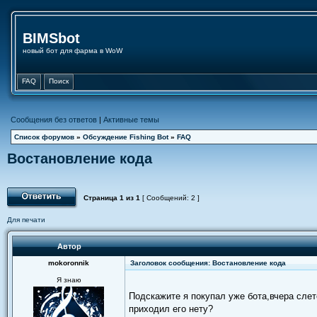
BIMSbot
новый бот для фарма в WoW
FAQ
Поиск
Сообщения без ответов
|
Активные темы
Список форумов
»
Обсуждение Fishing Bot
»
FAQ
Востановление кода
Страница
1
из
1
[ Сообщений: 2 ]
Для печати
Автор
mokoronnik
Заголовок сообщения: Востановление кода
Я знаю
Подскажите я покупал уже бота,вчера слет
приходил его нету?